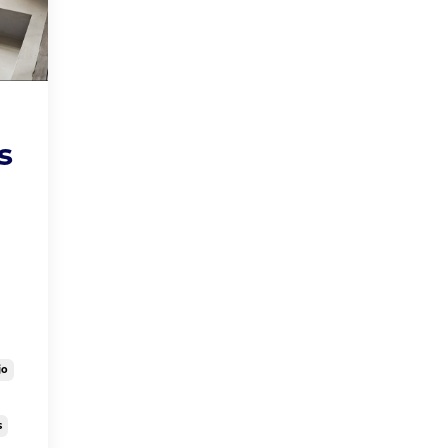
s
jo
s