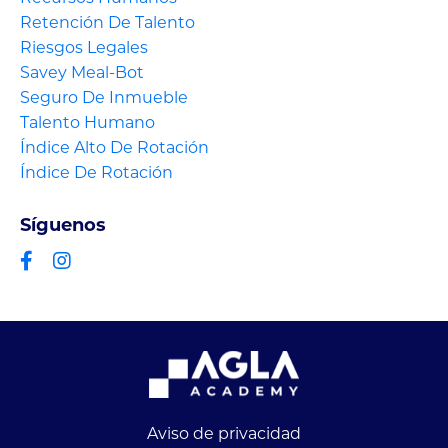
Retención De Talento
Riesgos Legales
Savey Meal-Bot
Seguro De Inmueble
Talento Humano
Índice Alto De Rotación
Índice De Rotación
Síguenos
Aviso de privacidad